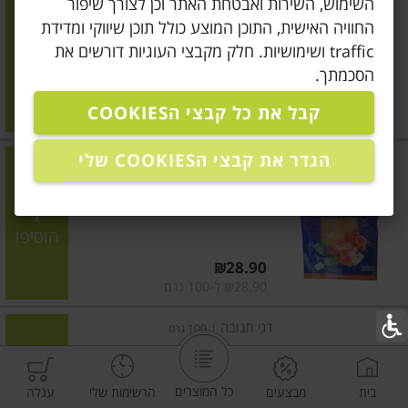
השימוש, השירות ואבטחת האתר וכן לצורך שיפור
טונה מעושנת
החוויה האישית, התוכן המוצע כולל תוכן שיווקי ומדידת
traffic ושימושיות. חלק מקבצי העוגיות דורשים את
הוסיפו
הסכמתך.
קבל את כל קבצי הCOOKIES
מחיר מחירון
₪249.00
/ ק"ג
הגדר את קבצי הCOOKIES שלי
אלדג
|
100 גרם
סלמון נורווגי מעושן
הוסיפו
מחיר מחירון
₪28.90
₪28.90 ל-100 גרם
דגי תנובה
|
100 גרם
סלמון מעושן
כל המוצרים
בית
מבצעים
הרשימות שלי
עגלה
הוסיפו