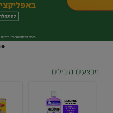
מבצעים מובילים
מי
טונה
פה
ויליפוד
ליסטרין
רביעייה
2
ב21.90