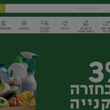
ף בשר
שימורים
דגנים
מעדניה
קפואים
משקאות ו
דגים
בישול ואפיה
סלטים
ונקניקים
שים ואגוזים
פירות יבשים ארוז
פירות יבשים בתפזורת
פיצוחים, אגוזים וגרעי