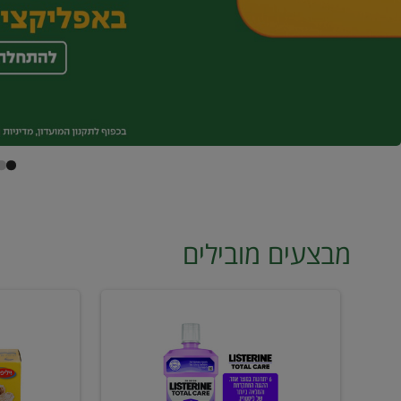
מבצעים מובילים
מי
טונה
פה
ויליפוד
ליסטרין
רביעייה
2
ב21.90