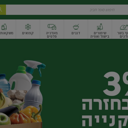
ף בשר
שימורים
דגנים
מעדניה
קפואים
משקאות ו
דגים
בישול ואפיה
סלטים
ונקניקים
שים ואגוזים
פירות יבשים ארוז
פירות יבשים בתפזורת
פיצוחים, אגוזים וגרעי