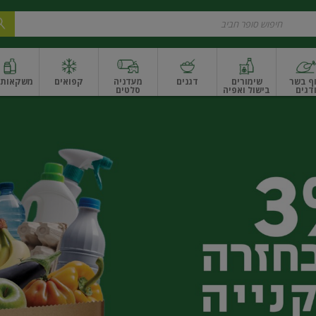
ף בשר
שימורים
דגנים
מעדניה
קפואים
משקאות ו
דגים
בישול ואפיה
סלטים
ונקניקים
שים ואגוזים
פירות יבשים ארוז
פירות יבשים בתפזורת
פיצוחים, אגוזים וגרעי