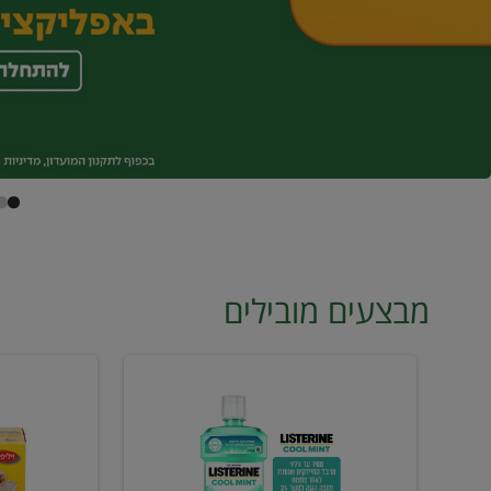
מבצעים מובילים
מי
טונה
פה
ויליפוד
ליסטרין
רביעייה
2
ב21.90