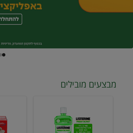
מבצעים מובילים
מי
טונה
פה
ויליפוד
ליסטרין
רביעייה
2
ב21.90