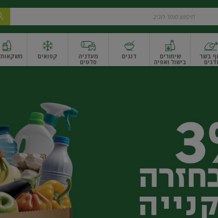
ף בשר
שימורים
דגנים
מעדניה
קפואים
משקאות ו
דגים
בישול ואפיה
סלטים
ונקניקים
שים ואגוזים
פירות יבשים ארוז
פירות יבשים בתפזורת
פיצוחים, אגוזים וגרעי