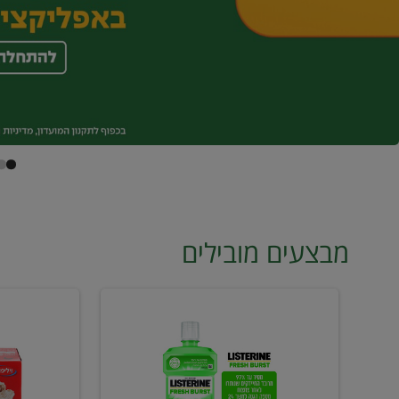
מבצעים מובילים
מי
טונה
פה
ויליפוד
ליסטרין
רביעייה
2
ב21.90