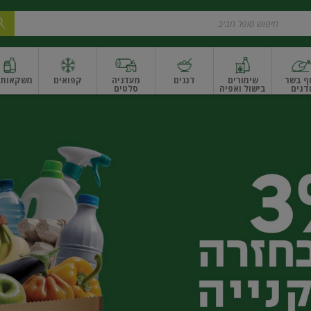
ף בשר
שימורים
דגנים
מעדניה
קפואים
משקאות ו
דגים
בישול ואפיה
סלטים
ונקניקים
שים ואגוזים
פירות יבשים ארוז
פירות יבשים בתפזורת
פיצוחים, אגוזים וגרעי