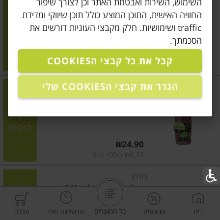
השימוש, השירות ואבטחת האתר וכן לצורך שיפור
לחם דגנים אפוי חלקי
החוויה האישית, התוכן המוצע כולל תוכן שיווקי ומדידת
traffic ושימושיות. חלק מקבצי העוגיות דורשים את
הוסיפו
הסכמתך.
קבל את כל קבצי הCOOKIES
מחיר מחירון
₪11.90
הגדר את קבצי הCOOKIES שלי
מאפיית אגמי
|
400 גרם
לחם דל פחמימות עשיר בחלבון
הוסיפו
מחיר מחירון
₪24.90
₪6.23 ל-100 גרם
בונז'ור
בונז`ור לחם איטלקי 340גר
כל המוצרים
בית
מבצעים
הרשימות שלי
עגלה
הוסיפו