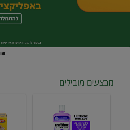
מבצעים מובילים
מי
טונה
פה
ויליפוד
ליסטרין
רביעייה
2
ב21.90