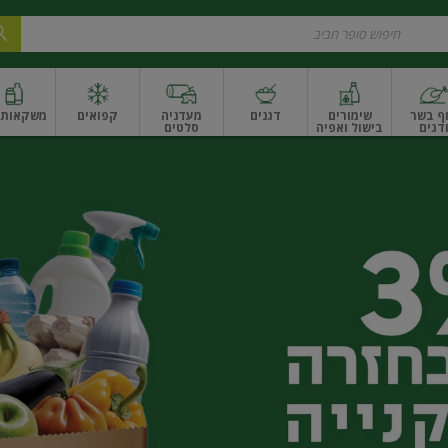
ף בשר
שימורים
דגנים
מעדניה
קפואים
משקאות ו
דגים
בישול ואפיה
סלטים
ונקניקים
שים ואגוזים
פירות יבשים ארוז
פירות יבשים בתפזורת
פיצוחים, אגוזים וגרעי