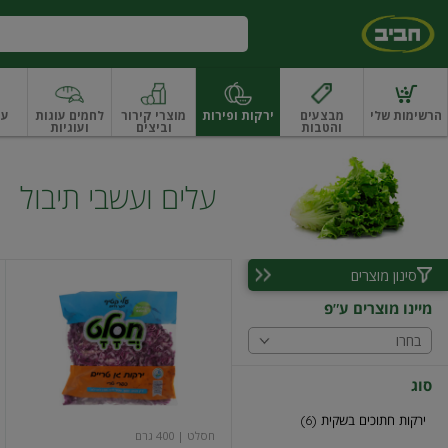
דלג לתוכן הראשי
דלג לתפריט התחתון
דלג לתפריט הקטגוריות
הרשימות שלי
מבצעים
ירקות ופירות
מוצרי קירור
לחמים עוגות
עו
והטבות
וביצים
ועוגיות
ו
רקות
ירקות
עלים ועשבי תיבול
עלים ועשבי תיבול אורגני
פירות
פירות
פירות יב
עלים ועשבי תיבול
סינון מוצרים
כרוב
אדום
מיינו מוצרים ע"פ
חסלט
בחרו
סוג
ירקות חתוכים בשקית (6)
חסלט
| 400 גרם