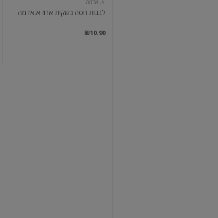
א. אדמה
לבבות חסה בשקית ארוז א.אדמה
₪10.90
חסה
סלנובה
א.אדמה
חסה סלנובה
₪12.90