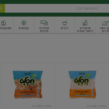
ף בשר
שימורים
דגנים
מעדניה
קפואים
משקאות ו
דגים
בישול ואפיה
סלטים
ונקניקים
שים ואגוזים
פירות יבשים ארוז
פירות יבשים בתפזורת
פיצוחים, אגוזים וגרעי
כרוב
לקט
לבן
ים
חסלט
תיכוני
חסלט
חסלט
| 400 גרם
חסלט
| 350 גרם