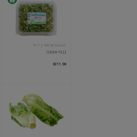
אפונה
הנבטים של אודי
| 1 יח'
נבטי אפונה
₪11.90
לבבות
חסה
בשקית
ארוז
א.אדמה