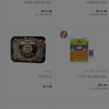
כרוב לבן חסלט
לקט ים תיכוני חסלט
₪13.90
₪13.90
₪3.48 ל-100 גרם
₪3.97 ל-100 גרם
טעם
נבטים
הטבע
סיני
גזר
דק
דק
שטראוס
| 250 גרם
א.אדמה
טעם הטבע גזר דק דק
נבטים סיני
₪9.50
₪7.90
₪3.80 ל-100 גרם
נבטים
נבטים