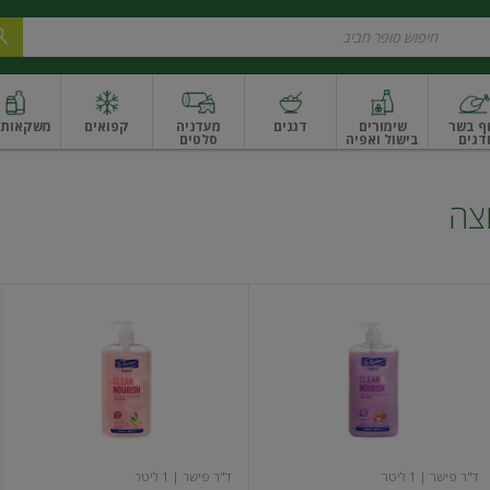
ף בשר
שימורים
דגנים
מעדניה
קפואים
משקאות ו
דגים
בישול ואפיה
סלטים
ונקניקים
שים ואגוזים
פירות יבשים ארוז
פירות יבשים בתפזורת
פיצוחים, אגוזים וגרעי
חצה
אל
קמיל
סבון
אל
היגייני
סבון
לניקוי
להזנת
יסודי
העור
מועשר
שמן
בשמן
זית
ארגן
ד"ר פישר
| 1 ליטר
ד"ר פישר
| 1 ליטר