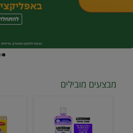
מבצעים מובילים
מי
טונה
פה
ויליפוד
ליסטרין
רביעייה
2
ב21.90