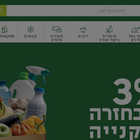
ף בשר
שימורים
דגנים
מעדניה
קפואים
משקאות ו
דגים
בישול ואפיה
סלטים
ונקניקים
שים ואגוזים
פירות יבשים ארוז
פירות יבשים בתפזורת
פיצוחים, אגוזים וגרעי