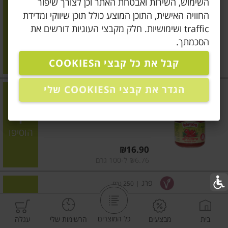
השימוש, השירות ואבטחת האתר וכן לצורך שיפור
אריסה בטעם ביתי
החוויה האישית, התוכן המוצע כולל תוכן שיווקי ומדידת
traffic ושימושיות. חלק מקבצי העוגיות דורשים את
הוסיפו
הסכמתך.
מחיר מחירון
₪16.90
קבל את כל קבצי הCOOKIES
₪6.76 ל-100 גרם
הגדר את קבצי הCOOKIES שלי
ביטון יוחאי
|
250 גרם
אריסה חריפה
הוסיפו
מחיר מחירון
₪16.90
₪6.76 ל-100 גרם
פרג
|
250 גרם
אריסה
כל המוצרים
בית
מבצעים
הרשימות שלי
עגלה
הוסיפו