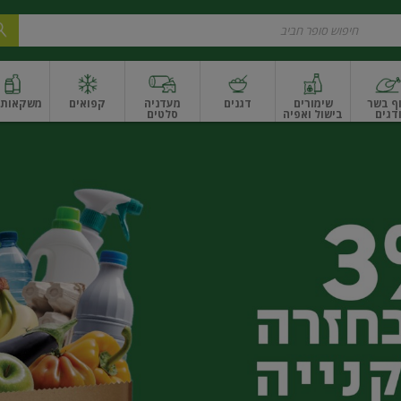
ף בשר
שימורים
דגנים
מעדניה
קפואים
משקאות ו
דגים
בישול ואפיה
סלטים
ונקניקים
שים ואגוזים
פירות יבשים ארוז
פירות יבשים בתפזורת
פיצוחים, אגוזים וגרעי