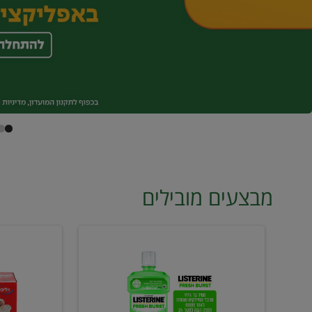
מבצעים מובילים
מי
טונה
פה
ויליפוד
ליסטרין
רביעייה
2
ב21.90