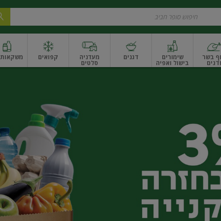
ף בשר
שימורים
דגנים
מעדניה
קפואים
משקאות ו
דגים
בישול ואפיה
סלטים
ונקניקים
שים ואגוזים
פירות יבשים ארוז
פירות יבשים בתפזורת
פיצוחים, אגוזים וגרעי