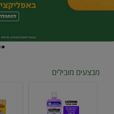
מבצעים מובילים
מי
טונה
פה
ויליפוד
ליסטרין
רביעייה
2
ב21.90