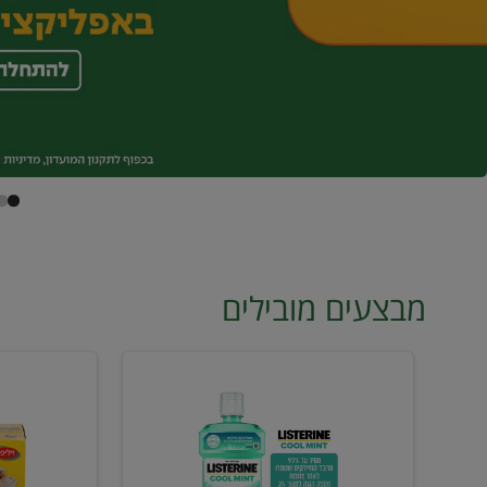
מבצעים מובילים
מי
טונה
פה
ויליפוד
ליסטרין
רביעייה
2
ב21.90