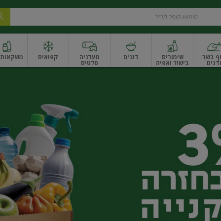
ף בשר
שימורים
דגנים
מעדניה
קפואים
משקאות ו
דגים
בישול ואפיה
סלטים
ונקניקים
שים ואגוזים
פירות יבשים ארוז
פירות יבשים בתפזורת
פיצוחים, אגוזים וגרעי