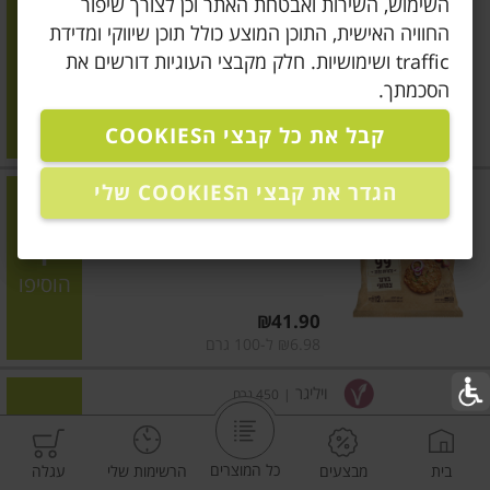
השימוש, השירות ואבטחת האתר וכן לצורך שיפור
המבורגר צמחוני
החוויה האישית, התוכן המוצע כולל תוכן שיווקי ומדידת
traffic ושימושיות. חלק מקבצי העוגיות דורשים את
הוסיפו
הסכמתך.
מחיר מחירון
₪39.90
קבל את כל קבצי הCOOKIES
₪6.88 ל-100 גרם
הגדר את קבצי הCOOKIES שלי
טבעול
|
600 גרם
טבעול המבורגר צמחוני
הוסיפו
מחיר מחירון
₪41.90
₪6.98 ל-100 גרם
ויליגר
|
450 גרם
חטיפי כרובית
כל המוצרים
בית
מבצעים
הרשימות שלי
עגלה
הוסיפו