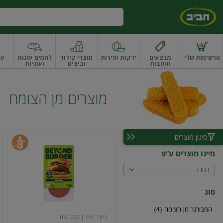
דלג לתוכן הראשי
דלג לתפריט התחתון
דלג לתפריט הקטגוריות
הרשימות שלי
מבצעים
ירקות ופירות
מוצרי קירור
לחמים עוגות
עו
והטבות
וביצים
ועוגיות
ו
רקות
ירקות
עלים ועשבי תיבול
עלים ועשבי תיבול אורגני
פירות
פירות
פירות יב
מוצרים מן הצומח
סינון מוצרים
ביונד
בורגר
מיינו מוצרים ע"פ
מן
הצומח
בחרו
סוג
המבורגר מן הצומח (4)
ביונד מיט
| 226 גרם