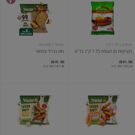
מן
בגריל
הצומח
צמחוני
1.75
ק"ג
בד"צ
זוגלובק
| 1.75 ק"ג
טבעול
| 560 גרם
נקניקיות מן הצומח 1.75 ק"ג בד"צ
חזה בגריל צמחוני
₪41.90
₪61.90
₪3.54 ל-100 גרם
₪7.48 ל-100 גרם
מקלוני
מקלוני
ירקות
ירקות
בטטה
כרובית
וגזר