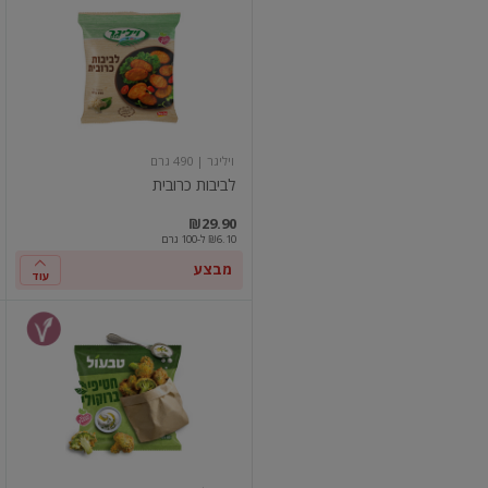
כרובית
ויליגר
| 490 גרם
לביבות כרובית
₪29.90
₪6.10 ל-100 גרם
מבצע
עוד
חטיפי
ברוקולי