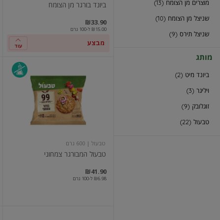
מוצרים מן הצומח (13)
ביונד בורגר מן הצומח
שניצל מן הצומח (10)
₪33.90
₪15.00 ל-100 גרם
שניצל תירס (9)
מבצע
עוד
מותג
טבעול
ביונד מיט (2)
המבורגר
צמחוני
ויליגר (3)
זוגלובק (9)
טבעול (22)
טבעול
| 600 גרם
טבעול המבורגר צמחוני
במקו
מח
₪41.90
₪6.98 ל-100 גרם
לביבות