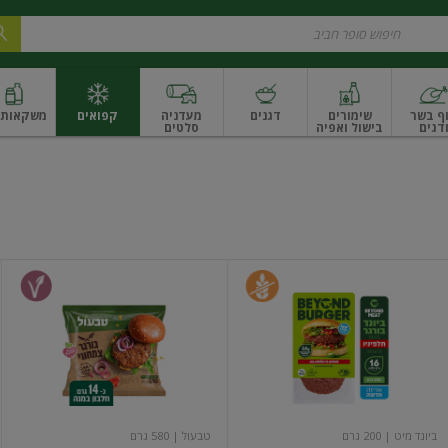
ף בשר
שימורים
דגנים
מעדניה
קפואים
משקאות ו
דגים
בישול ואפיה
סלטים
ונקניקים
שים ואגוזים
פירות יבשים ארוז
פירות יבשים בתפזורת
פיצוחים, אגוזים וגרעי
ביונד
המבורגר
בורגר
צמחוני
מן
הצומח
בטעם
חלפיניו
ביונד מיט
| 200 גרם
טבעול
| 580 גרם