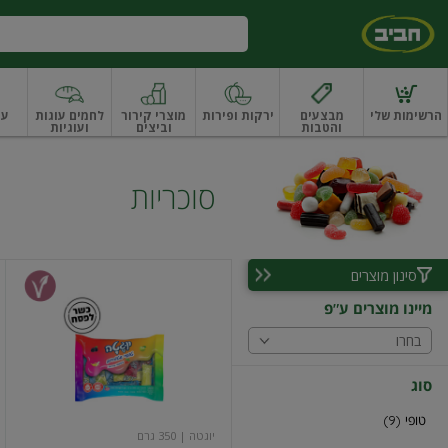
דלג לתוכן הראשי
דלג לתפריט התחתון
דלג לתפריט הקטגוריות
הרשימות שלי
מבצעים
ירקות ופירות
מוצרי קירור
לחמים עוגות
עו
והטבות
וביצים
ועוגיות
ו
רקות
ירקות
עלים ועשבי תיבול
עלים ועשבי תיבול אורגני
פירות
פירות
פירות יב
סוכריות
סינון מוצרים
סוכריות
טופי
מיינו מוצרים ע"פ
בטעמי
פירות
בחרו
סוג
טופי (9)
יוגטה
| 350 גרם