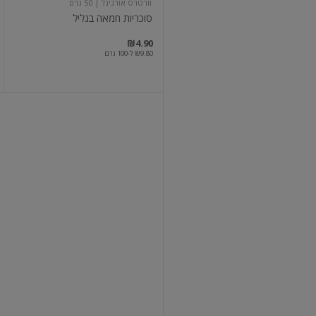
וורטרס אורגינל
| 50 גרם
סוכריות חמאה בגליל
₪4.90
₪9.80 ל-100 גרם
ממתק
בטעם
דובדבן
טוויזלרס
| 172 גרם
ממתק בטעם דובדבן
₪12.90
₪7.50 ל-100 גרם
מבצע
עוד