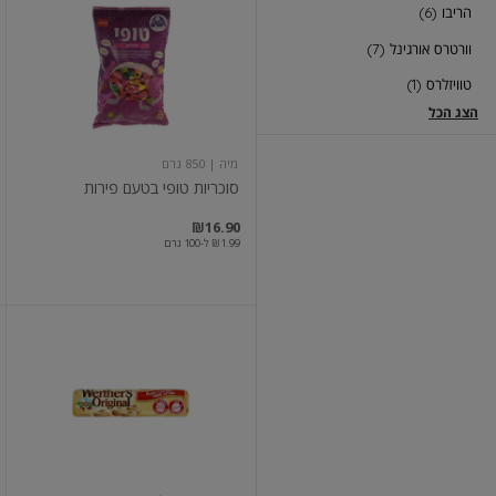
טופי
הריבו (6)
בטעם
פירות
וורטרס אורגינל (7)
טוויזלרס (1)
הצג הכל
מיה
| 850 גרם
סוכריות טופי בטעם פירות
₪16.90
₪1.99 ל-100 גרם
סוכריות
חמאה
בגליל