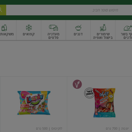
ף בשר
שימורים
דגנים
מעדניה
קפואים
משקאות ו
דגים
בישול ואפיה
סלטים
ונקניקים
שים ואגוזים
פירות יבשים ארוז
פירות יבשים בתפזורת
פיצוחים, אגוזים וגרעי
סוכריות
סוכריות
טופי
טופי
בטעמי
בטעמי
פירות
פירות
יוגטה
| 700 גרם
לוקיטוס
| 500 גרם