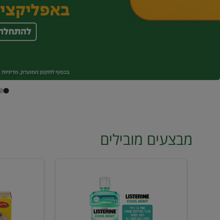
מבצעים מובילים
מי
טונה
פה
ויליפוד
ליסטרין
רביעייה
2
ב21.90