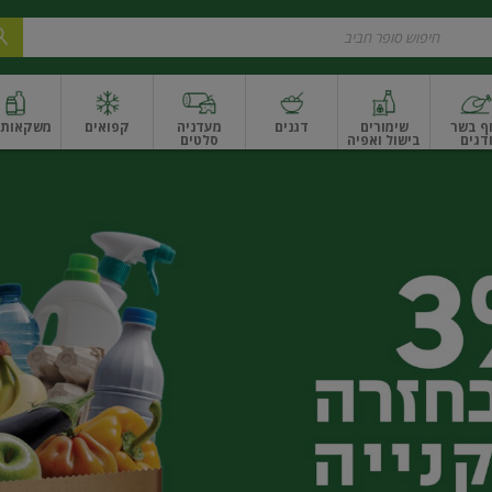
ף בשר
שימורים
דגנים
מעדניה
קפואים
משקאות ו
דגים
בישול ואפיה
סלטים
ונקניקים
שים ואגוזים
פירות יבשים ארוז
פירות יבשים בתפזורת
פיצוחים, אגוזים וגרעי