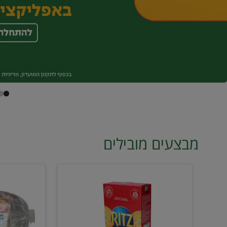
מבצעים מובילים
קרקר
פילה
ריץ
מדומה
2
מס6
ב18
קפוא