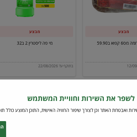
ב32
מבצע
מבצע
6 קפוא ב59.90
מי פה ליסטרין 2 ב32
בתוקף עד 22/08/2026