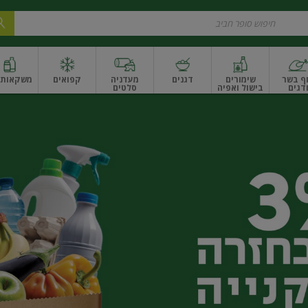
ף בשר
שימורים
דגנים
מעדניה
קפואים
משקאות ו
דגים
בישול ואפיה
סלטים
ונקניקים
שים ואגוזים
פירות יבשים ארוז
פירות יבשים בתפזורת
פיצוחים, אגוזים וגרעי