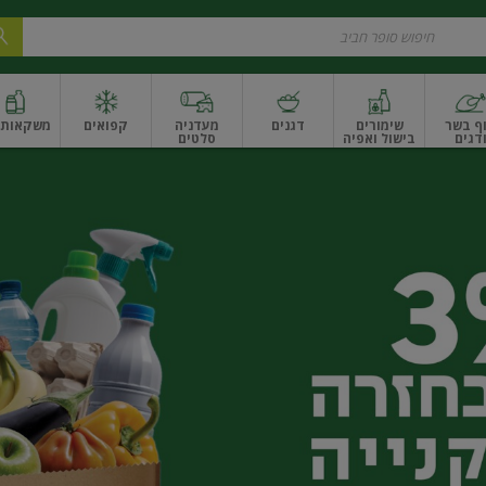
ף בשר
שימורים
דגנים
מעדניה
קפואים
משקאות ו
דגים
בישול ואפיה
סלטים
ונקניקים
שים ואגוזים
פירות יבשים ארוז
פירות יבשים בתפזורת
פיצוחים, אגוזים וגרעי