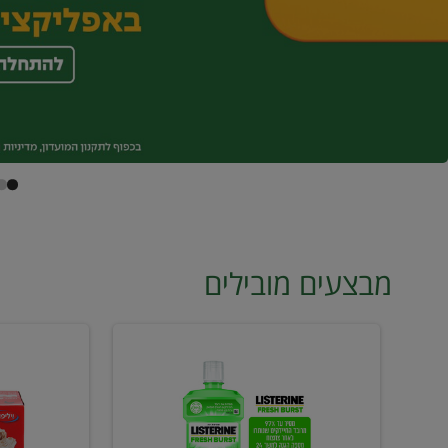
מבצעים מובילים
מי
טונה
פה
ויליפוד
ליסטרין
רביעייה
2
ב21.90