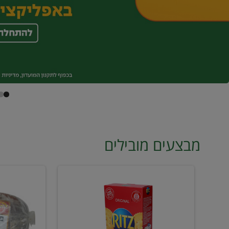
מבצעים מובילים
קרקר
פילה
ריץ
מדומה
2
מס6
ב18
קפוא