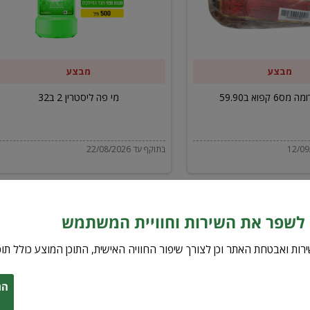
ב32
מבצע
מבצע
6 קפוא ב59.90
מי פה ליסטרין 2 ב32
בתוקף עד 22/08/2026