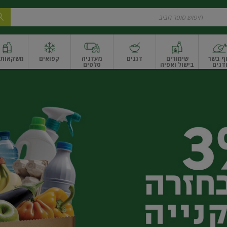
ף בשר
שימורים
דגנים
מעדניה
קפואים
משקאות ו
דגים
בישול ואפיה
סלטים
ונקניקים
שים ואגוזים
פירות יבשים ארוז
פירות יבשים בתפזורת
פיצוחים, אגוזים וגרעי