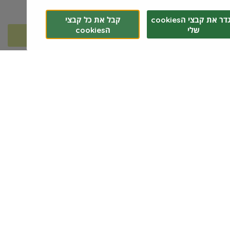
בחרו הזמנה
טענו הזמנות קודמות
הגדר את קבצי הcookies
קבל את כל קבצי
שלי
הcookies
המשך לתשלום
₪0.00