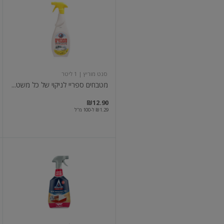
ספריי
לניקוי
של
כל
משטחי
המטבח
סנט מוריץ
| 1 ליטר
מטבחים ספריי לניקוי של כל משט...
במקו
מח
₪12.90
₪1.29 ל-100 מ"ל
אסטוניש
פרימיום
מסיר
שומנים