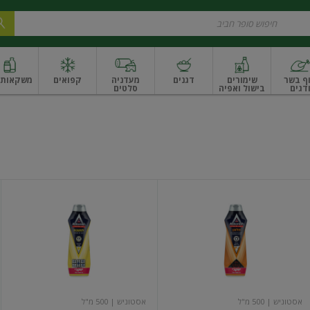
ף בשר
שימורים
דגנים
מעדניה
קפואים
משקאות ו
דגים
בישול ואפיה
סלטים
ונקניקים
שים ואגוזים
פירות יבשים ארוז
פירות יבשים בתפזורת
פיצוחים, אגוזים וגרעי
הלוגן
קרם
ניקוי
למטבח
אסטוניש
| 500 מ"ל
אסטוניש
| 500 מ"ל