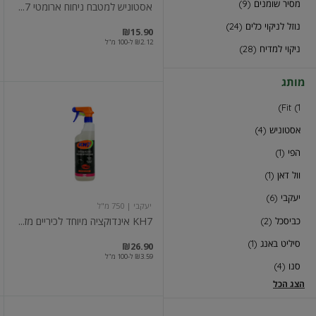
מסיר שומנים (9)
אסטוניש למטבח ניחוח ארומטי 7...
נוזל לניקוי כלים (24)
₪15.90
₪2.12 ל-100 מ"ל
ניקוי למדיח (28)
מותג
KH7
Fit (1)
אינדוקציה
מיוחד
אסטוניש (4)
לכיריים
מזכוכית
הפי (1)
וול דאן (1)
יעקבי (6)
יעקבי
| 750 מ"ל
KH7 אינדוקציה מיוחד לכיריים מז...
כביסכל (2)
סיליט באנג (1)
₪26.90
₪3.59 ל-100 מ"ל
סנו (4)
הצג הכל
מטבחים