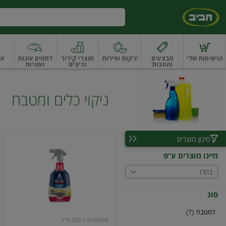
דלג לתוכן הראשי
דלג לתפריט התחתון
דלג לתפריט הקטגוריות
הרשימות שלי
מבצעים
ירקות ופירות
מוצרי קירור
לחמים עוגות
עו
והטבות
וביצים
ועוגיות
ו
רקות
ירקות
עלים ועשבי תיבול
עלים ועשבי תיבול אורגני
פירות
פירות
פירות יב
ניקוי כלים ומטבח
סינון מוצרים
אסטוניש
למטבח
מיינו מוצרים ע"פ
ניחוח
ארומטי
בחרו
750מ"ל
יעקבי
סוג
למטבח (7)
אסטוניש
| 750 מ"ל