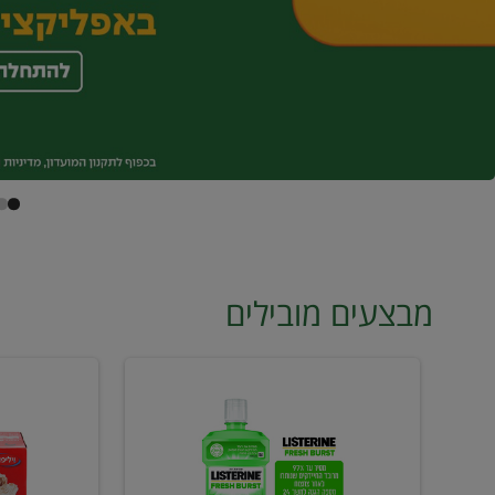
מבצעים מובילים
מי
טונה
פה
ויליפוד
ליסטרין
רביעייה
2
ב21.90