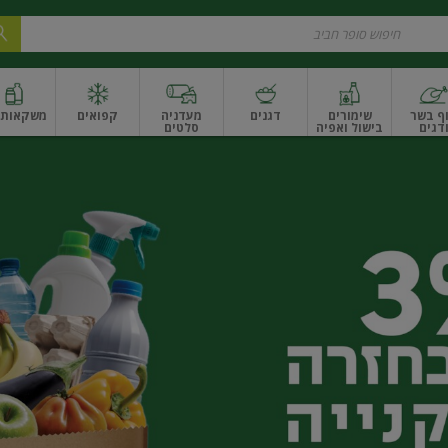
ף בשר
שימורים
דגנים
מעדניה
קפואים
משקאות ו
דגים
בישול ואפיה
סלטים
ונקניקים
שים ואגוזים
פירות יבשים ארוז
פירות יבשים בתפזורת
פיצוחים, אגוזים וגרעי