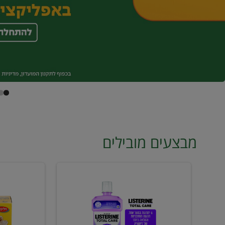
מבצעים מובילים
מי
טונה
פה
ויליפוד
ליסטרין
רביעייה
2
ב21.90