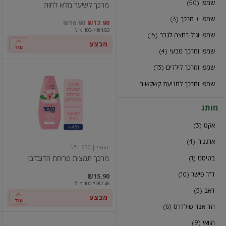
שמפו (50)
מרכך לשיער מלא לחות
שמפו + מרכך (3)
במקום
מחיר מבצע
מחיר מחירון
במקו
מח
₪16.90
₪12.90
₪4.83 ל-100 מ"ל
שמפו וג'ל רחצה לגבר (15)
מבצע
עוד
שמפו ומרכך טבעי (4)
שמפו ומרכך לילדים (13)
מרכך
תמצית
שמפו ומרכך למניעת קשקשים (9)
פריחת
הדובדבן
מותג
אקס (3)
ארגניה (4)
הוואי
| 650 מ"ל
מרכך תמצית פריחת הדובדבן
בטיסט (1)
ד"ר פישר (10)
במקו
מח
₪15.90
₪2.45 ל-100 מ"ל
דאב (5)
מבצע
עוד
הד אנד שולדרס (6)
הוואי (9)
מרכך