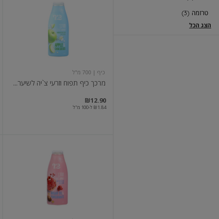
כיף
טרזמה (3)
תפוח
וזרעי
הצג הכל
צ`יה
לשיער
רגיל
כיף
| 700 מ"ל
מרכך כיף תפוח וזרעי צ`יה לשיער...
₪12.90
₪1.84 ל-100 מ"ל
מרכך
לשיער
יבש
ופגום
רימונים
שמן
ארגן