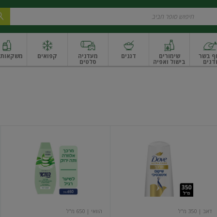
ף בשר
שימורים
דגנים
מעדניה
קפואים
משקאות ו
דגים
בישול ואפיה
סלטים
ונקניקים
שים ואגוזים
פירות יבשים ארוז
פירות יבשים בתפזורת
פיצוחים, אגוזים וגרעי
מרכך
מרכך
שיער
אלוורה
שיקום
ותה
אינטנסיבי
ירוק
דאב
| 350 מ"ל
הוואי
| 650 מ"ל