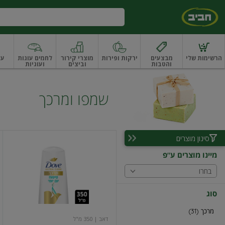
דלג לתוכן הראשי
דלג לתפריט התחתון
דלג לתפריט הקטגוריות
הרשימות שלי
מבצעים
ירקות ופירות
מוצרי קירור
לחמים עוגות
עו
והטבות
וביצים
ועוגיות
ו
רקות
ירקות
עלים ועשבי תיבול
עלים ועשבי תיבול אורגני
פירות
פירות
פירות יב
שמפו ומרכך
סינון מוצרים
מרכך
לשיער
מיינו מוצרים ע"פ
מלא
לחות
בחרו
סוג
מרכך (31)
דאב
| 350 מ"ל